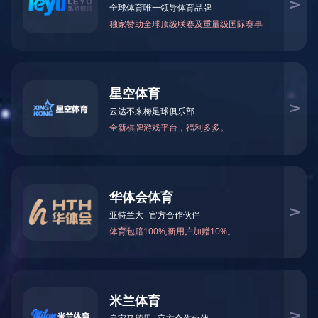
安全无线网络建设方案
智能化机房建设及动环监测
分支组网及移动办公
智能化组网解决方案
新闻资讯

新闻资讯
进一步了解

米兰体育在线登录
行业新闻
工程案例
