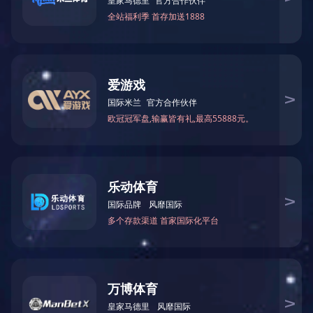
工程案例
进一步了解

国内案例
国外案例
关于我们

关于我们
进一步了解

公司简介
米兰体育在线登录
荣誉资质
发展历程