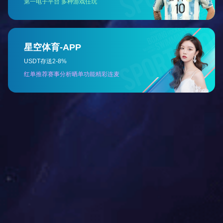
弱电机房工程改造-机房改造建
设工程
【概要描述】
每个弱电智能化工程均成立有资深设计师领衔的
项目专案小组，拥有10年以上弱电项目经理9名，15年以上从
业经验弱电工程师9支，自有9个专业施工队伍，工程绝不外
包，严格施工，确保工程质量品质以及周期。可为客户省30%
项目成本，并有7*24小时客服在线，无忧售后。
分类：
米兰体育在线登录
作者：
来源：
发布时间：
2022-05-10
访问量：
0
详情
每个弱电智能化工程均成立有资深设计师领衔的项目专案小
组，拥有10年以上弱电项目经理9名，15年以上从业经验弱电
工程师9支，自有9个专业施工队伍，工程绝不外包，严格施