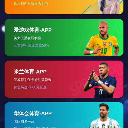
资讯分类


弱电机房工程改造-机房改造建
设工程
分类：
米兰体育在线登录
作者：
来源：
发布时间：
2022-05-10
访问量：
0
【概要描述】
每个弱电智能化工程均成立有资深设计师领衔的
项目专案小组，拥有10年以上弱电项目经理9名，15年以上从
业经验弱电工程师9支，自有9个专业施工队伍，工程绝不外
包，严格施工，确保工程质量品质以及周期。可为客户省30%
项目成本，并有7*24小时客服在线，无忧售后。